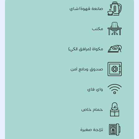
صانعة قهوة/شاي
مكتب
مكواة (مرافق الكي)
صندوق ودائع آمن
واي فاي
حمام خاص
ثلاجة صغيرة