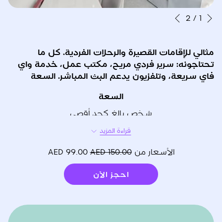
التالي
أزرار
سيؤدي
2
/
1
السابق
النقر
التحكم
في
فوق
مثالي للإقامات القصيرة والرحلات الفردية. كل ما
عرض
الروابط
تحتاجونه: سرير فردي مريح، مكتب عمل، خدمة واي
التالية
الشرائح
فاي سريعة، وتلفزيون يدعم البث المباشر. السعة
إلى
السعة
تحديث
شخص بالغ كحد أقصى
المحتوى
أعلاه
نوع السرير
قراءة المزيد
سرير مفرد
الأسعار من
AED 150.00
AED 99.00
المساحة
احجز الآن
16 متر مربع